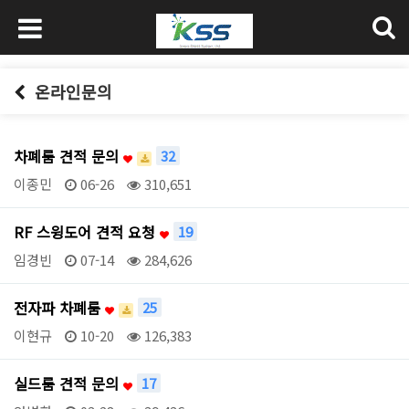
온라인문의
차폐룸 견적 문의
32
이종민
06-26
310,651
RF 스윙도어 견적 요청
19
임경빈
07-14
284,626
전자파 차폐룸
25
이현규
10-20
126,383
실드룸 견적 문의
17