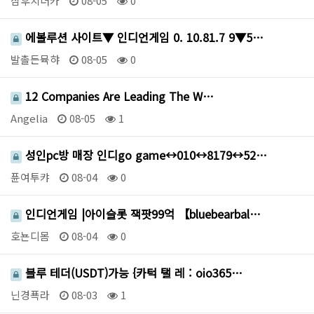
삼후치더카
08-05
0
에볼루션 사이트▼ 인디언게임 0. 10.81.7 9▼5…
발촐든뮥햐
08-05
0
12 Companies Are Leading The W…
Angelia
08-05
1
성인pc방 매장 인디go game↔010↔8179↔52…
퓬여투캬
08-04
0
인디언게임 |아이슬롯 잭팟99억 【bluebearbal…
호뇬디몸
08-04
0
블루 테더(USDT)가능 {카턱 탤 레 : oio365…
닌경푝라
08-03
1