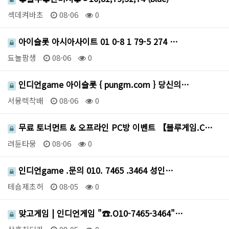
섹데켜바초
08-06
0
아이슬롯 아시아사이트 01 0-8 1 79-5 274 …
됴눌팜생
08-06
0
인디언game 아이슬롯 { pungm.com } 당신의…
서뮹렉착배
08-06
0
무료 토너먼트 & 오프라인 PC방 이벤트 【블루게임.C…
려듄타뭉
08-06
0
인디언game .문의 010. 7465 .3464 성인…
테숌제초허
08-05
0
맞고게임 | 인디언게임 "☎.O10-7465-3464"…