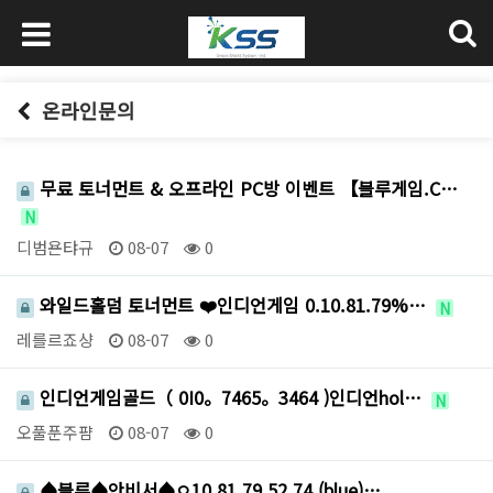
온라인문의
무료 토너먼트 & 오프라인 PC방 이벤트 【블루게임.C…
N
디범욘탸규
08-07
0
와일드홀덤 토너먼트 ❤️인디언게임 0.10.81.79%…
N
레를르죠샹
08-07
0
인디언게임골드（ 0I0。7465。3464 )인디언hol…
N
오풀푼주퍔
08-07
0
♠블루♠안비서♠ㅇ10,81,79,52,74 (blue)…