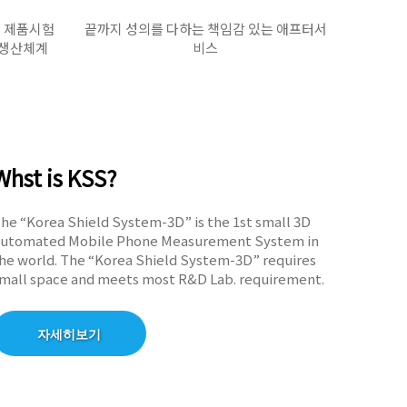
및 제품시험
끝까지 성의를 다하는 책임감 있는 애프터서
 생산체계
비스
Whst is KSS?
he “Korea Shield System-3D” is the 1st small 3D
utomated Mobile Phone Measurement System in
he world. The “Korea Shield System-3D” requires
mall space and meets most R&D Lab. requirement.
자세히보기