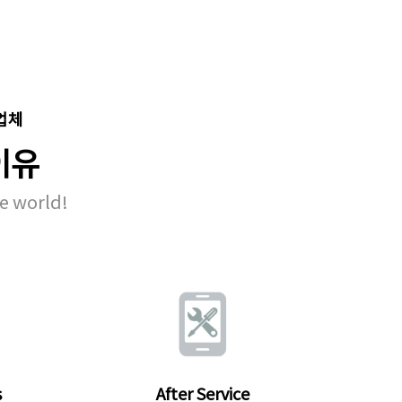
 업체
이유
e world!
s
After Service