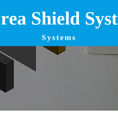
o
r
e
a
S
h
i
e
l
d
S
y
s
t
Systems