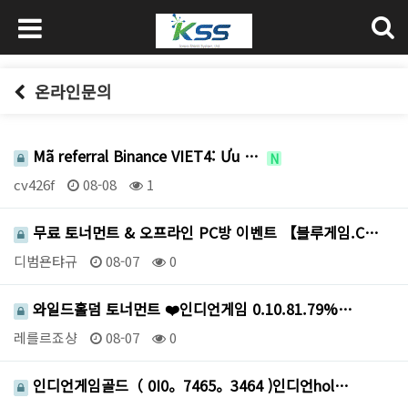
온라인문의
Mã referral Binance VIET4: Ưu …
N
cv426f
08-08
1
무료 토너먼트 & 오프라인 PC방 이벤트 【블루게임.C…
디범욘탸규
08-07
0
와일드홀덤 토너먼트 ❤️인디언게임 0.10.81.79%…
레를르죠샹
08-07
0
인디언게임골드（ 0I0。7465。3464 )인디언hol…