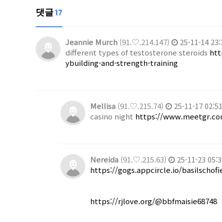
댓글
17
Jeannie Murch
(91.♡.214.147)
25-11-14 23:
different types of testosterone steroids
htt
ybuilding-and-strength-training
Mellisa
(91.♡.215.74)
25-11-17 02:5
casino night
https://www.meetgr.co
Nereida
(91.♡.215.63)
25-11-23 05:3
https://gogs.appcircle.io/basilschofi
https://rjlove.org/@bbfmaisie68748