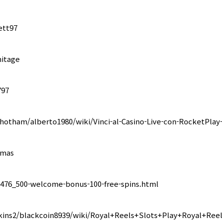
ett97
itage
797
hotham/alberto1980/wiki/Vinci-al-Casino-Live-con-RocketPlay
omas
21476_500-welcome-bonus-100-free-spins.html
skins2/blackcoin8939/wiki/Royal+Reels+Slots+Play+Royal+Ree