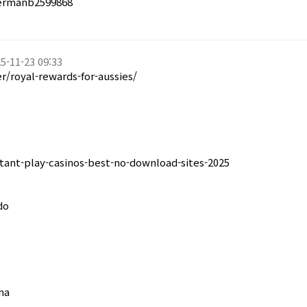
hermanb2599868
5-11-23 09:33
r/royal-rewards-for-aussies/
tant-play-casinos-best-no-download-sites-2025
do
ha