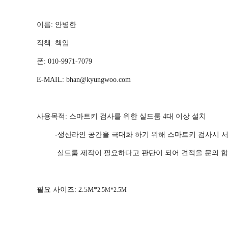
이름: 안병한
직책: 책임
폰: 010-9971-7079
E-MAIL: bhan@kyungwoo.com
사용목적: 스마트키 검사를 위한 실드룸 4대 이상 설치
-생산라인 공간을 극대화 하기 위해 스마트키 검사시 서
실드룸 제작이 필요하다고 판단이 되어 견적을 문의 합
필요 사이즈: 2.5M*
2.5M*
2.5M