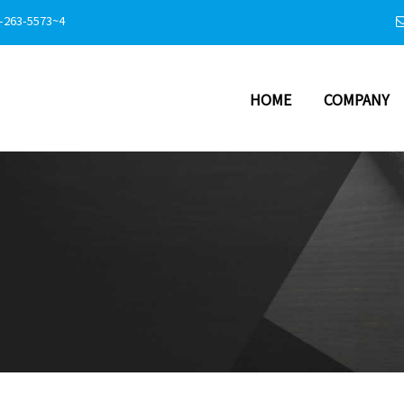
-263-5573~4
HOME
COMPANY