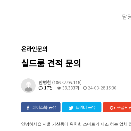
담당
온라인문의
실드룸 견적 문의
안병한
(106.♡.95.116)
17건
39,333회
24-03-28 15:30
페이스북 공유
트위터 공유
구글+ 
안녕하세요 서울 가산동에 위치한 스마트키 제조 하는 업체 