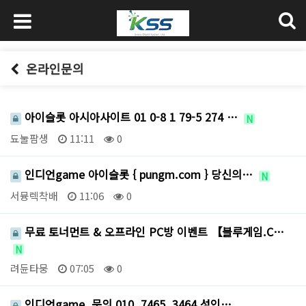
온라인문의
아이슬롯 아시아사이트 01 0-8 1 79-5 274 …
N
됴눌팜생
11:11
0
인디언game 아이슬롯 { pungm.com } 당신의…
N
서뮹렉착배
11:06
0
무료 토너먼트 & 오프라인 PC방 이벤트 【블루게임.C…
N
려듄타뭉
07:05
0
인디언game .문의 010. 7465 .3464 성인…